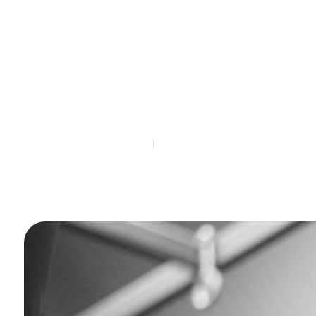
gage de
compétences pour
les employés
juin 19, 2025
Sarah.Durand